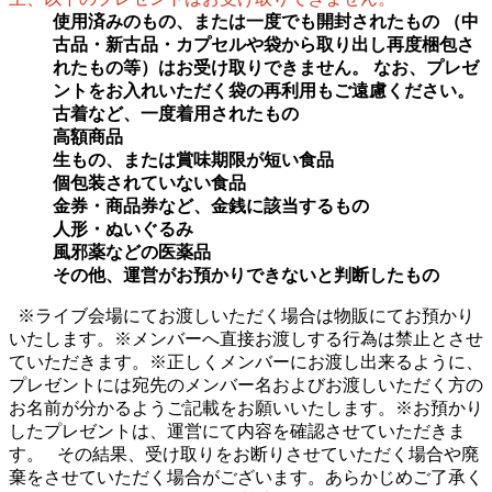
使用済みのもの、または一度でも開封されたもの
（中
古品・新古品・カプセルや袋から取り出し再度梱包さ
れたもの等）はお受け取りできません。
なお、プレゼ
ントをお入れいただく袋の再利用もご遠慮ください。
古着など、一度着用されたもの
高額商品
生もの、または賞味期限が短い食品
個包装されていない食品
金券・商品券など、金銭に該当するもの
人形・ぬいぐるみ
風邪薬などの医薬品
その他、運営がお預かりできないと判断したもの
※ライブ会場にてお渡しいただく場合は物販にてお預かり
いたします。※メンバーへ直接お渡しする行為は禁止とさせ
ていただきます。※正しくメンバーにお渡し出来るように、
プレゼントには宛先のメンバー名およびお渡しいただく方の
お名前が分かるようご記載をお願いいたします。※お預かり
したプレゼントは、運営にて内容を確認させていただきま
す。 その結果、受け取りをお断りさせていただく場合や廃
棄をさせていただく場合がございます。あらかじめご了承く