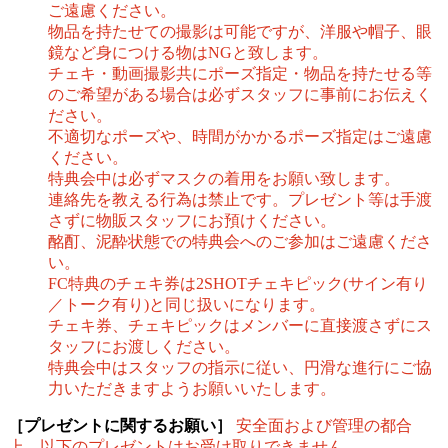
ご遠慮ください。
物品を持たせての撮影は可能ですが、洋服や帽子、眼
鏡など身につける物はNGと致します。
チェキ・動画撮影共にポーズ指定・物品を持たせる等
のご希望がある場合は必ずスタッフに事前にお伝えく
ださい。
不適切なポーズや、時間がかかるポーズ指定はご遠慮
ください。
特典会中は必ずマスクの着用をお願い致します。
連絡先を教える行為は禁止です。プレゼント等は手渡
さずに物販スタッフにお預けください。
酩酊、泥酔状態での特典会へのご参加はご遠慮くださ
い。
FC特典のチェキ券は2SHOTチェキピック(サイン有り
／トーク有り)と同じ扱いになります。
チェキ券、チェキピックはメンバーに直接渡さずにス
タッフにお渡しください。
特典会中はスタッフの指示に従い、円滑な進行にご協
力いただきますようお願いいたします。
［プレゼントに関するお願い］
安全面および管理の都合
上、以下のプレゼントはお受け取りできません。