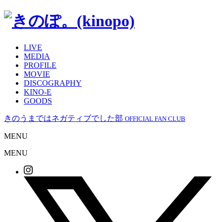
LIVE
MEDIA
PROFILE
MOVIE
DISCOGRAPHY
KINO-E
GOODS
きのうまではネガティブでした部
OFFICIAL FAN CLUB
MENU
MENU