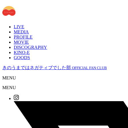
LIVE
MEDIA
PROFILE
MOVIE
DISCOGRAPHY
KINO-E
GOODS
きのうまではネガティブでした部
OFFICIAL FAN CLUB
MENU
MENU