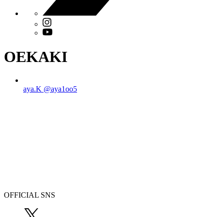
OEKAKI
aya.K
@aya1oo5
OFFICIAL SNS