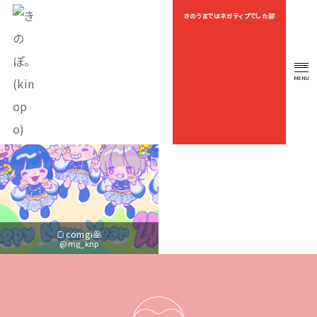
きのうまではネガティブでした部
OEKAKI
MENU
OFFICIAL FAN CLUB
🍞comgi🥞
@mg_knp