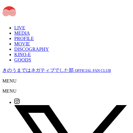
LIVE
MEDIA
PROFILE
MOVIE
DISCOGRAPHY
KINO-E
GOODS
きのうまではネガティブでした部
OFFICIAL FAN CLUB
MENU
MENU