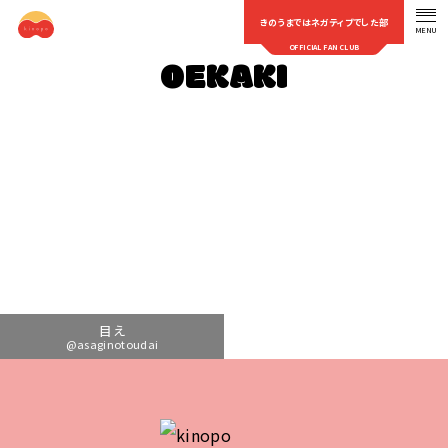
きのうまではネガティブでした部
MENU
OFFICIAL FAN CLUB
OEKAKI
目え
@asaginotoudai