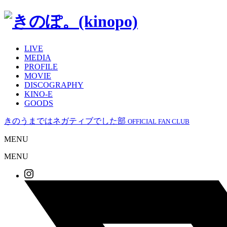
LIVE
MEDIA
PROFILE
MOVIE
DISCOGRAPHY
KINO-E
GOODS
きのうまではネガティブでした部
OFFICIAL FAN CLUB
MENU
MENU