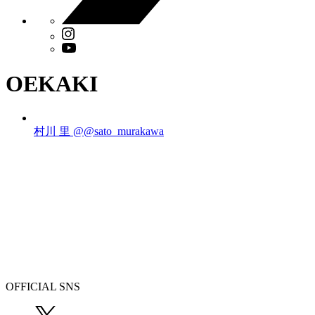
OEKAKI
村川 里
@@sato_murakawa
OFFICIAL SNS