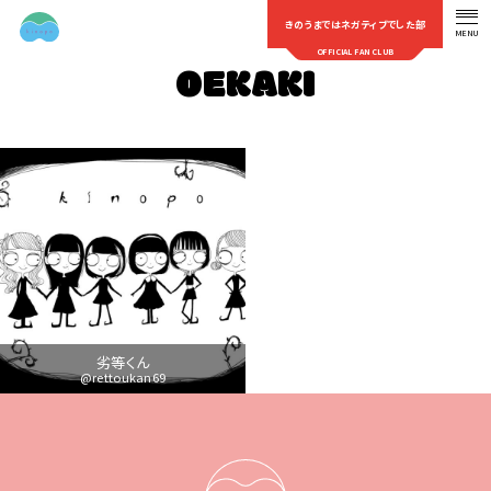
きのうまではネガティブでした部
MENU
OFFICIAL FAN CLUB
OEKAKI
劣等くん
@rettoukan69