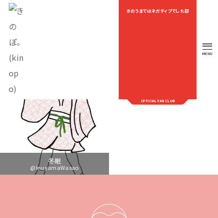
きのうまではネガティブでした部
OEKAKI
MENU
OFFICIAL FAN CLUB
冬眠
@InuyamaWasao