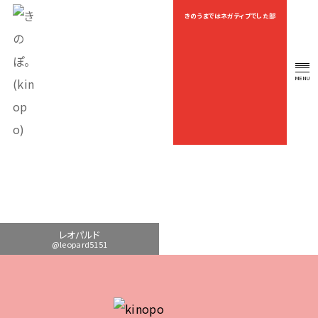
きのうまではネガティブでした部
OEKAKI
MENU
OFFICIAL FAN CLUB
レオパルド
@leopard5151