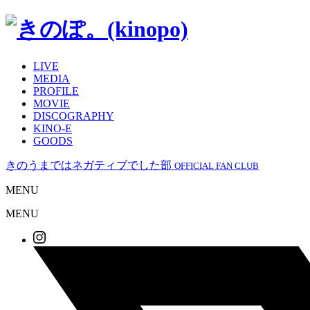
LIVE
MEDIA
PROFILE
MOVIE
DISCOGRAPHY
KINO-E
GOODS
きのうまではネガティブでした部
OFFICIAL FAN CLUB
MENU
MENU