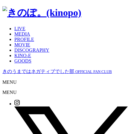
LIVE
MEDIA
PROFILE
MOVIE
DISCOGRAPHY
KINO-E
GOODS
きのうまではネガティブでした部
OFFICIAL FAN CLUB
MENU
MENU