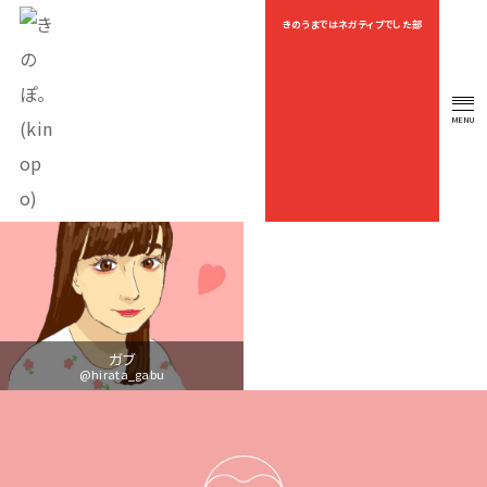
きのうまではネガティブでした部
OEKAKI
MENU
OFFICIAL FAN CLUB
ガブ
@hirata_gabu