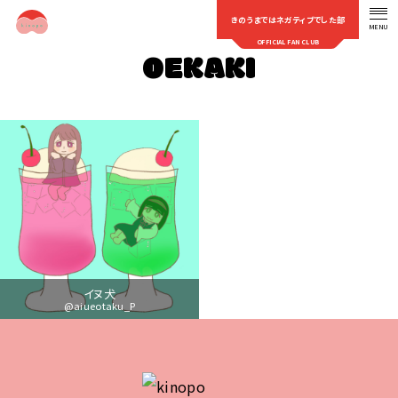
きのうまではネガティブでした部
MENU
OFFICIAL FAN CLUB
OEKAKI
イヌ犬
@aiueotaku_P