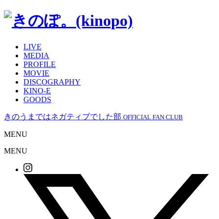
LIVE
MEDIA
PROFILE
MOVIE
DISCOGRAPHY
KINO-E
GOODS
きのうまではネガティブでした部
OFFICIAL FAN CLUB
MENU
MENU