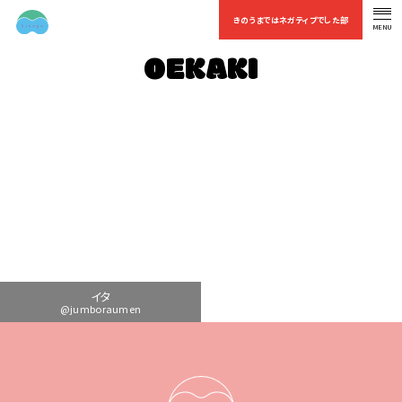
きのうまではネガティブでした部
MENU
OFFICIAL FAN CLUB
OEKAKI
イタ
@jumboraumen