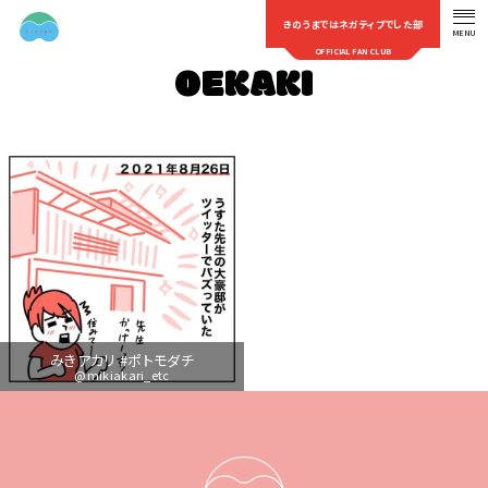
きのうまではネガティブでした部
MENU
OFFICIAL FAN CLUB
OEKAKI
みきアカリ #ポトモダチ
@mikiakari_etc