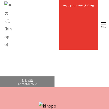
きのうまではネガティブでした部
OEKAKI
MENU
OFFICIAL FAN CLUB
ととと絵
@tototoko5_e