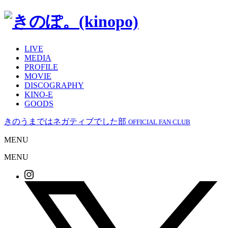
LIVE
MEDIA
PROFILE
MOVIE
DISCOGRAPHY
KINO-E
GOODS
きのうまではネガティブでした部
OFFICIAL FAN CLUB
MENU
MENU