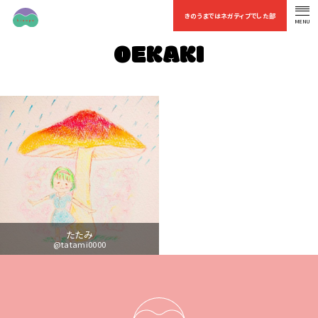
きのうまではネガティブでした部
MENU
OFFICIAL FAN CLUB
OEKAKI
たたみ
@tatami0000