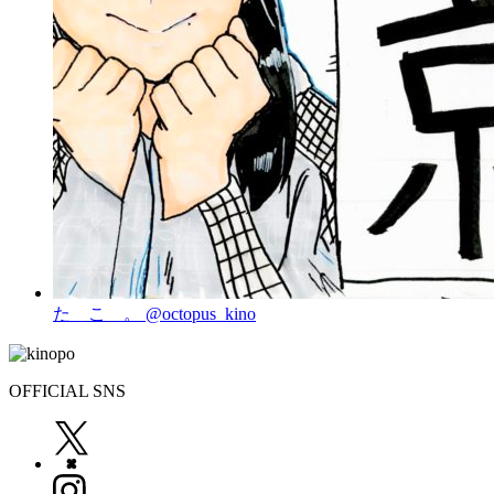
た こ 。
@octopus_kino
OFFICIAL SNS