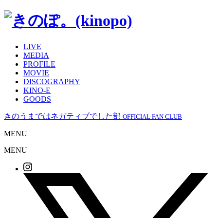
LIVE
MEDIA
PROFILE
MOVIE
DISCOGRAPHY
KINO-E
GOODS
きのうまではネガティブでした部
OFFICIAL FAN CLUB
MENU
MENU