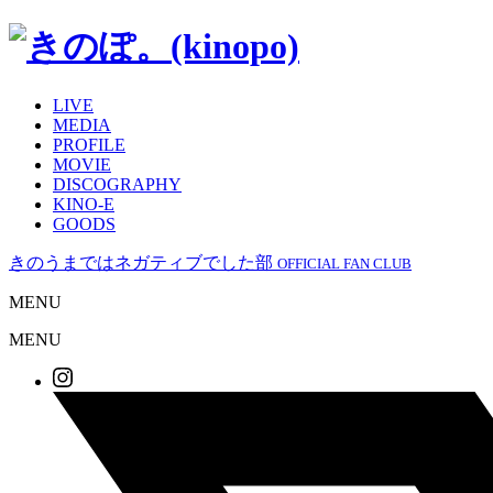
LIVE
MEDIA
PROFILE
MOVIE
DISCOGRAPHY
KINO-E
GOODS
きのうまではネガティブでした部
OFFICIAL FAN CLUB
MENU
MENU