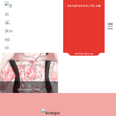
きのうまではネガティブでした部
OEKAKI
MENU
OFFICIAL FAN CLUB
た こ 。
@octopus_kino