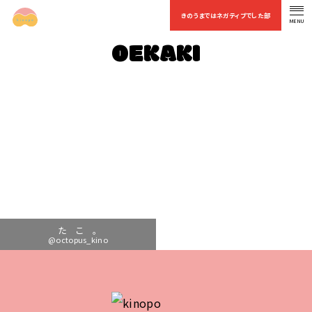
きのうまではネガティブでした部
MENU
OFFICIAL FAN CLUB
OEKAKI
た こ 。
@octopus_kino