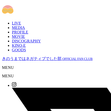
LIVE
MEDIA
PROFILE
MOVIE
DISCOGRAPHY
KINO-E
GOODS
きのうまではネガティブでした部
OFFICIAL FAN CLUB
MENU
MENU