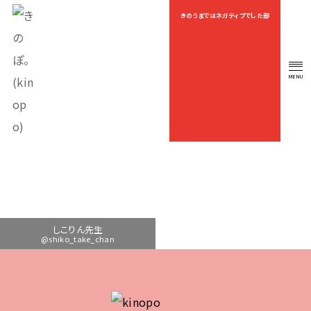
きのうまではネガティブでした部
OEKAKI
MENU
OFFICIAL FAN CLUB
しこりん先生
@shiko_take_chan