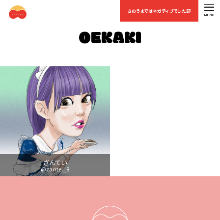
きのうまではネガティブでした部
MENU
OFFICIAL FAN CLUB
OEKAKI
ざんてい
@zantei_8