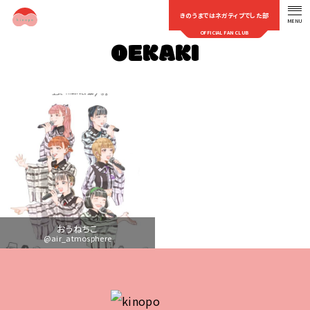
きのうまではネガティブでした部
MENU
OFFICIAL FAN CLUB
OEKAKI
おうねちこ
@air_atmosphere