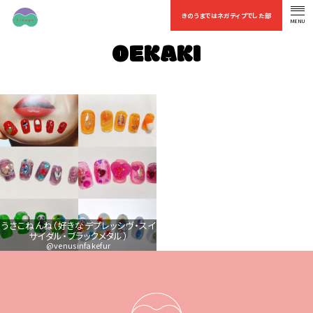
きのうまではネガティブでした部
MENU
OFFICIAL FAN CLUB
OEKAKI
うさこねんね（好きなデプレッシヴ・スイ
サイダル・ブラックメタル）
@venusinfakefur