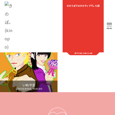
きのうまではネガティブでした部
OEKAKI
MENU
OFFICIAL FAN CLUB
いぬやま
@inuyama_wasao