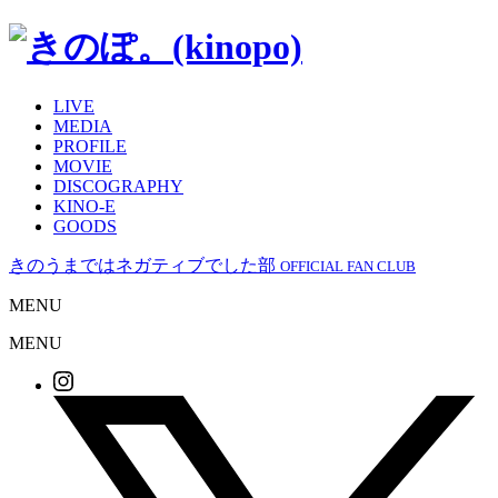
LIVE
MEDIA
PROFILE
MOVIE
DISCOGRAPHY
KINO-E
GOODS
きのうまではネガティブでした部
OFFICIAL FAN CLUB
MENU
MENU