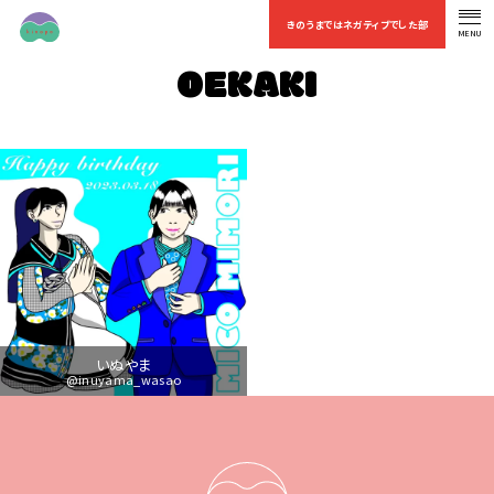
きのうまではネガティブでした部
MENU
OFFICIAL FAN CLUB
OEKAKI
いぬやま
@inuyama_wasao