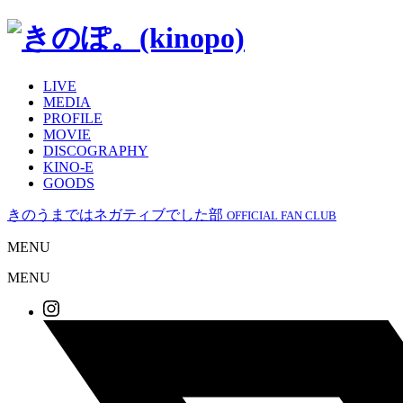
LIVE
MEDIA
PROFILE
MOVIE
DISCOGRAPHY
KINO-E
GOODS
きのうまではネガティブでした部
OFFICIAL FAN CLUB
MENU
MENU