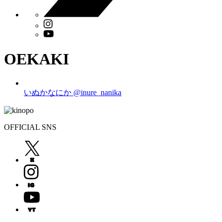
OEKAKI
いぬかなにか
@inure_nanika
OFFICIAL SNS