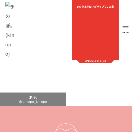
きのうまではネガティブでした部
OEKAKI
MENU
OFFICIAL FAN CLUB
あも
@amopo_kinopo