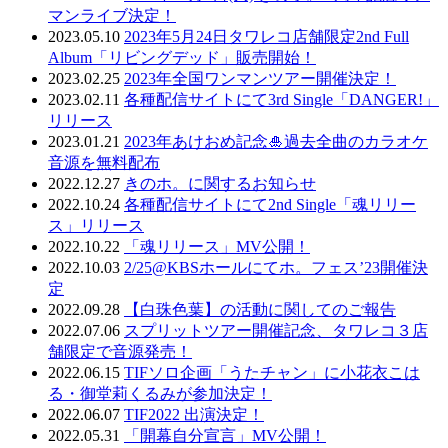
マンライブ決定！
2023.05.10
2023年5月24日タワレコ店舗限定2nd Full
Album「リビングデッド」販売開始！
2023.02.25
2023年全国ワンマンツアー開催決定！
2023.02.11
各種配信サイトにて3rd Single「DANGER!」
リリース
2023.01.21
2023年あけおめ記念🎍過去全曲のカラオケ
音源を無料配布
2022.12.27
きのホ。に関するお知らせ
2022.10.24
各種配信サイトにて2nd Single「魂リリー
ス」リリース
2022.10.22
「魂リリース」MV公開！
2022.10.03
2/25@KBSホールにてホ。フェス’23開催決
定
2022.09.28
【白珠色葉】の活動に関してのご報告
2022.07.06
スプリットツアー開催記念、タワレコ３店
舗限定で音源発売！
2022.06.15
TIFソロ企画「うたチャン」に小花衣こは
る・御堂莉くるみが参加決定！
2022.06.07
TIF2022 出演決定！
2022.05.31
「開幕自分宣言」MV公開！