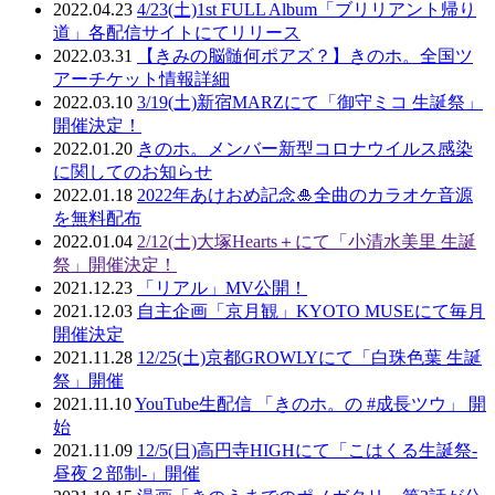
2022.04.23
4/23(土)1st FULL Album「ブリリアント帰り
道」各配信サイトにてリリース
2022.03.31
【きみの脳髄何ポアズ？】きのホ。全国ツ
アーチケット情報詳細
2022.03.10
3/19(土)新宿MARZにて「御守ミコ 生誕祭」
開催決定！
2022.01.20
きのホ。メンバー新型コロナウイルス感染
に関してのお知らせ
2022.01.18
2022年あけおめ記念🎍全曲のカラオケ音源
を無料配布
2022.01.04
2/12(土)大塚Hearts＋にて「小清水美里 生誕
祭」開催決定！
2021.12.23
「リアル」MV公開！
2021.12.03
自主企画「京月観」KYOTO MUSEにて毎月
開催決定
2021.11.28
12/25(土)京都GROWLYにて「白珠色葉 生誕
祭」開催
2021.11.10
YouTube生配信 「きのホ。の #成長ツウ」 開
始
2021.11.09
12/5(日)高円寺HIGHにて「こはくる生誕祭-
昼夜２部制-」開催