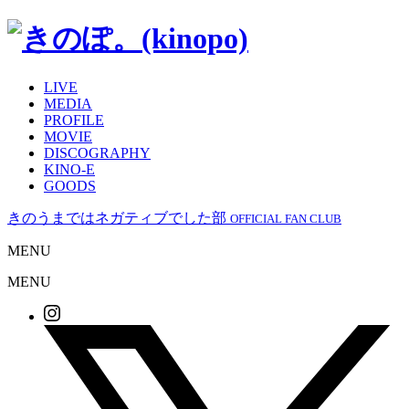
LIVE
MEDIA
PROFILE
MOVIE
DISCOGRAPHY
KINO-E
GOODS
きのうまではネガティブでした部
OFFICIAL FAN CLUB
MENU
MENU