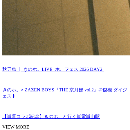
秋刀魚 ┃ きのホ。LIVE -ホ。フェス 2026 DAY2-
きのホ。× ZAZEN BOYS『THE 京月観 vol.2』@磔磔 ダイジ
ェスト
【嵐電コラボ記念】きのホ。と行く嵐電嵐山駅
VIEW MORE