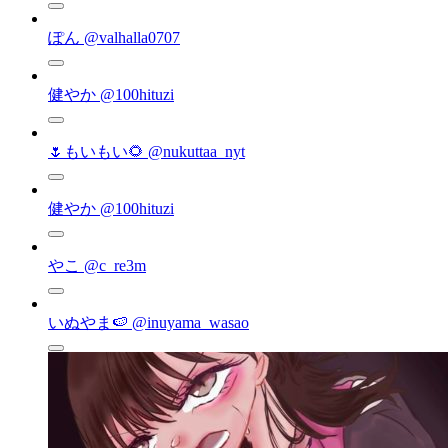
ぽん
@valhalla0707
健やか
@100hituzi
🌷もいもい🌻
@nukuttaa_nyt
健やか
@100hituzi
やこ
@c_re3m
いぬやま🍉
@inuyama_wasao