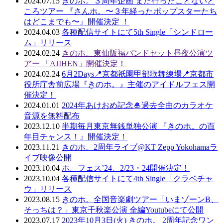
2024.07.15
きのホ。３周年企画 まだ行ったことないと
ころツアー 『さんホ。〜３年経ったポップスターたち
はどこまでも〜』開催決定 ！
2024.04.03
各種配信サイトにて5th Single「シンドロー
ム」リリース
2024.02.24
きのホ。東仙阪福バンドセット昼夜公演ツ
アー 「AJIHEN」開催決定！
2024.02.24
6月2Days📍京都祇園甲部歌舞練場📍京都市
役所庁舎前広場『きのホ。』主催のアイドルフェス開
催決定！
2024.01.01
2024年あけおめ記念🎍過去全曲のカラオケ
音源を無料配布
2023.12.10
半期毎月東京無銭単独公演 『きのホ。の百
年目チャンス！』開催決定！
2023.11.21
きのホ。2周年ライブ@KT Zepp Yokohamaラ
イブ映像公開
2023.10.04
ホ。フェス’24、2/23・24開催決定！
2023.10.04
各種配信サイトにて4th Single「クラベチャ
ウ」リリース
2023.08.15
きのホ。全国音楽劇ツアー「いまゾーンB、
そっちは？」東京千秋楽公演 全編Youtubeにて公開
2023.07.17
2023年10月3日(火) きのホ。 2周年記念ワン