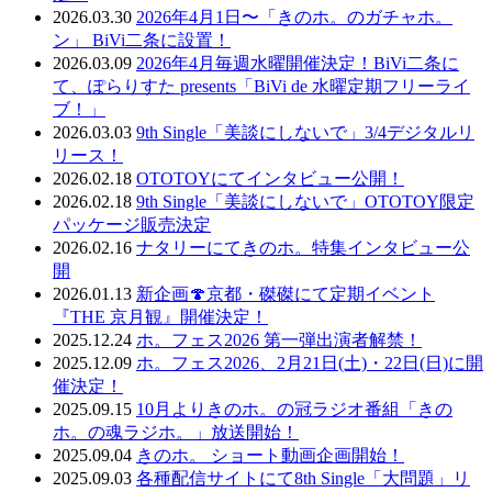
2026.03.30
2026年4月1日〜「きのホ。のガチャホ。
ン」 BiVi二条に設置！
2026.03.09
2026年4月毎週水曜開催決定！BiVi二条に
て、ぽらりすた presents「BiVi de 水曜定期フリーライ
ブ！」
2026.03.03
9th Single「美談にしないで」3/4デジタルリ
リース！
2026.02.18
OTOTOYにてインタビュー公開！
2026.02.18
9th Single「美談にしないで」OTOTOY限定
パッケージ販売決定
2026.02.16
ナタリーにてきのホ。特集インタビュー公
開
2026.01.13
新企画🍄京都・磔磔にて定期イベント
『THE 京月観』開催決定！
2025.12.24
ホ。フェス2026 第一弾出演者解禁！
2025.12.09
ホ。フェス2026、2月21日(土)・22日(日)に開
催決定！
2025.09.15
10月よりきのホ。の冠ラジオ番組「きの
ホ。の魂ラジホ。」放送開始！
2025.09.04
きのホ。 ショート動画企画開始！
2025.09.03
各種配信サイトにて8th Single「大問題」リ