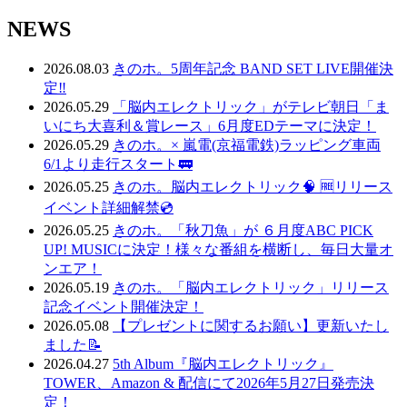
NEWS
2026.08.03
きのホ。5周年記念 BAND SET LIVE開催決
定‼️
2026.05.29
「脳内エレクトリック」がテレビ朝日「ま
いにち大喜利＆賞レース」6月度EDテーマに決定！
2026.05.29
きのホ。× 嵐電(京福電鉄)ラッピング車両
6/1より走行スタート🚃
2026.05.25
きのホ。脳内エレクトリック🧠 🆓リリース
イベント詳細解禁💿
2026.05.25
きのホ。「秋刀魚」が ６月度ABC PICK
UP! MUSICに決定！様々な番組を横断し、毎日大量オ
ンエア！
2026.05.19
きのホ。「脳内エレクトリック」リリース
記念イベント開催決定！
2026.05.08
【プレゼントに関するお願い】更新いたし
ました📝
2026.04.27
5th Album『脳内エレクトリック』
TOWER、Amazon & 配信にて2026年5月27日発売決
定！