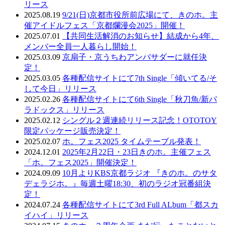
リース
2025.08.19
9/21(日)京都市役所前広場にて、きのホ。主
催アイドルフェス「京都爛漫会2025」開催！
2025.07.01
【共同生活解消のお知らせ】結成から4年、
メンバー全員一人暮らし開始！
2025.03.09
京扇子・京うちわアンバサダーに就任決
定！
2025.03.05
各種配信サイトにて7th Single「傾いてる/そ
して今日」リリース
2025.02.26
各種配信サイトにて6th Single「秋刀魚/新パ
ラドックス」リリース
2025.02.12
シングル２週連続リリース記念！OTOTOY
限定パッケージ販売決定！
2025.02.07
ホ。フェス2025 タイムテーブル発表！
2024.12.01
2025年2月22日・23日きのホ。主催フェス
「ホ。フェス2025」開催決定！
2024.09.09
10月よりKBS京都ラジオ 『きのホ。のサタ
デェラジホ。』毎週土曜18:30、初のラジオ冠番組決
定！
2024.07.24
各種配信サイトにて3rd Full ALbum「都スカ
イハイ」リリース