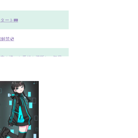
タート🚃
解禁💿
ICに決定！様々な番組を横断し、毎日
ト開催決定！
 配信にて2026年5月27日発売決