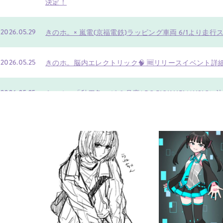
決定！
2026.05.29
きのホ。× 嵐電(京福電鉄)ラッピング車両 6/1より走行ス
2026.05.25
きのホ。脳内エレクトリック🧠 🆓リリースイベント詳細
2026.05.25
きのホ。「秋刀魚」が ６月度ABC PICK UP! MUS
大量オンエア！
2026.05.19
きのホ。「脳内エレクトリック」リリース記念イベン
2026.05.08
【プレゼントに関するお願い】更新いたしました📝
2026.04.27
5th Album『脳内エレクトリック』TOWER、Amazon &
定！