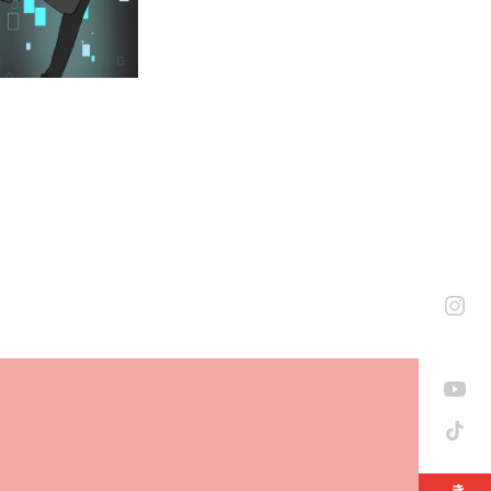
に設置！
15
sents「BiVi de 水曜定期フ
2
ジ販売決定
開催決定！