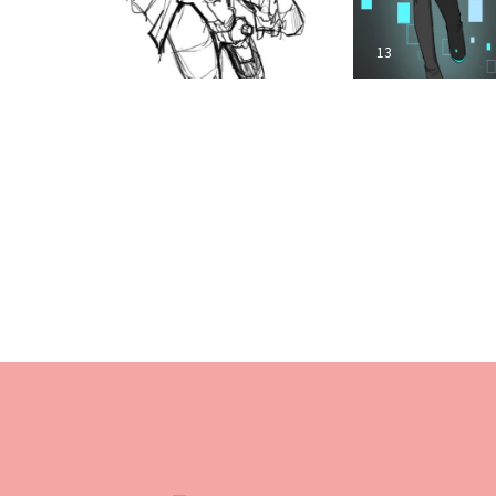
2026.03.30
2026年4月1日〜「きのホ。のガチャホ。ン」 BiVi二条
13
13
2026.03.09
2026年4月毎週水曜開催決定！BiVi二条にて、ぽらりすた pre
リーライブ！」
2026.03.03
9th Single「美談にしないで」3/4デジタルリリース！
2026.02.18
OTOTOYにてインタビュー公開！
2
2
2026.02.18
9th Single「美談にしないで」OTOTOY限定パッケー
2026.02.16
ナタリーにてきのホ。特集インタビュー公開
2026.01.13
新企画🍄京都・磔磔にて定期イベント 『THE 京月観』