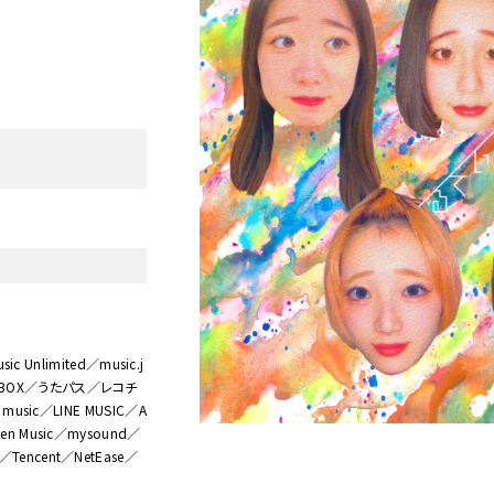
ic Unlimited／music.j
KKBOX／うたパス／レコチ
music／LINE MUSIC／A
en Music／mysound／
Tencent／NetEase／