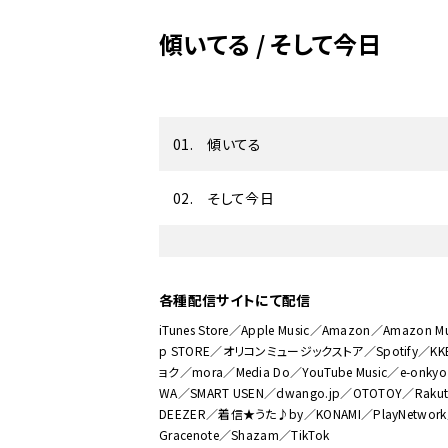
傾いてる / そして今日
01. 傾いてる
02. そして今日
各種配信サイトにて配信
iTunes Store／Apple Music／Amazon／Amazon Mus
p STORE／オリコンミュージックストア／Spotify／
ョク／mora／Media Do／YouTube Music／e-onkyo 
WA／SMART USEN／dwango.jp／OTOTOY／Rakut
DEEZER／着信★うた♪by／KONAMI／PlayNetwork／
Gracenote／Shazam／TikTok